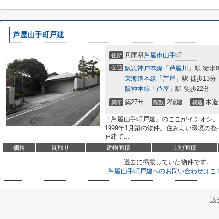
芦屋山手町戸建
兵庫県
芦屋市
山手町
住所
交通
阪急神戸本線
「
芦屋川
」駅 徒歩
東海道本線
「
芦屋
」駅 徒歩13分
阪神本線
「
芦屋
」駅 徒歩22分
築27年
2階建
木造
築年
階数
構造
「芦屋山手町戸建」のここがイチオシ。
1999年1月築の物件。住みよい環境の
戸建て...
価格
間取り
建物面積
土地面積
過去に掲載していた物件です。
芦屋山手町戸建へのお問い合わせはこ
該