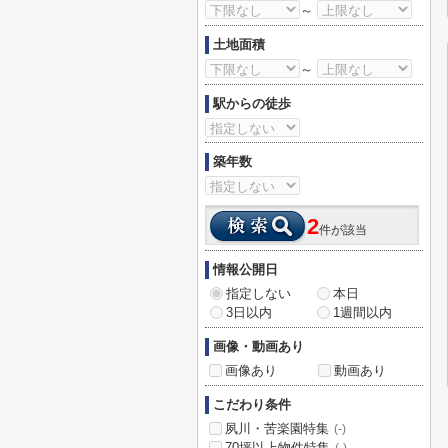
～
土地面積
～
駅からの徒歩
築年数
2
件が該当
情報公開日
指定しない
本日
3日以内
1週間以内
画像・動画あり
画像あり
動画あり
こだわり条件
夙川・苦楽園特集
(-)
70坪以上物件特集