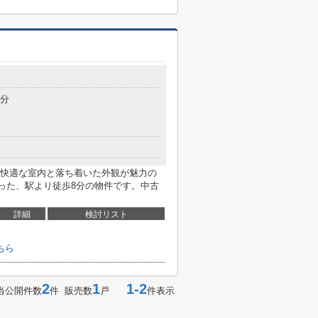
8分
快適な室内と落ち着いた外観が魅力の
整った、駅より徒歩8分の物件です。中古
詳細
検討リスト
ちら
2
1
1-2
当公開件数
件 販売数
戸
件表示