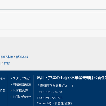
急神戸本線
/
阪神本線
川
/
芦屋
夙川・芦屋の土地や不動産売却は和倉住
特集
スタッフ紹介
周辺施設検索
兵庫県西宮市雲井町３－４
件特集
お客様の声
TEL:0798-72-0788
お問い合わせ
FAX:0798-72-0775
Copyright(c) 和倉住宅(株)