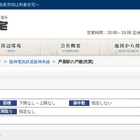
動産売却は和倉住宅へ
営業時間：10:00～19:00
定
す
>
阪神電気鉄道阪神本線
>
芦屋駅の戸建(売買)
面積
下限なし～上限なし
築年数
指定しない
間取り
指定なし
む