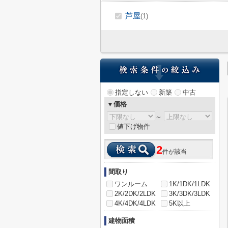
芦屋
(1)
指定しない
新築
中古
▼価格
～
値下げ物件
2
件が該当
間取り
ワンルーム
1K/1DK/1LDK
2K/2DK/2LDK
3K/3DK/3LDK
4K/4DK/4LDK
5K以上
建物面積