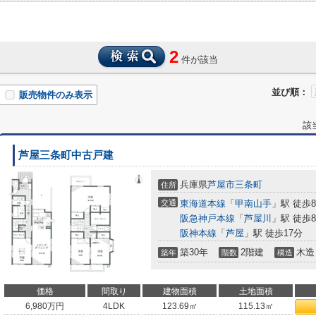
2
件が該当
並び順：
販売物件のみ表示
該
芦屋三条町中古戸建
兵庫県
芦屋市
三条町
住所
交通
東海道本線
「
甲南山手
」駅 徒歩
阪急神戸本線
「
芦屋川
」駅 徒歩
阪神本線
「
芦屋
」駅 徒歩17分
築30年
2階建
木造
築年
階数
構造
価格
間取り
建物面積
土地面積
6,980
万円
4LDK
123.69㎡
115.13㎡