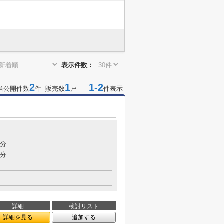
表示件数：
2
1
1-2
当公開件数
件 販売数
戸
件表示
8分
8分
詳細
検討リスト
詳細を見る
追加する