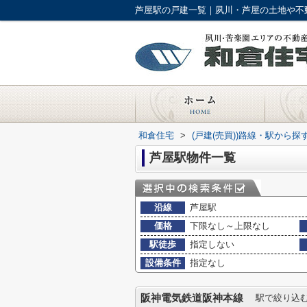
芦屋駅の戸建一覧｜夙川・芦屋の土地や不
和倉住宅
>
(戸建(売買))路線・駅から探
芦屋駅物件一覧
沿線
芦屋駅
価格
下限なし～上限なし
駅徒歩
指定しない
設備条件
指定なし
阪神電気鉄道阪神本線
駅で絞り込