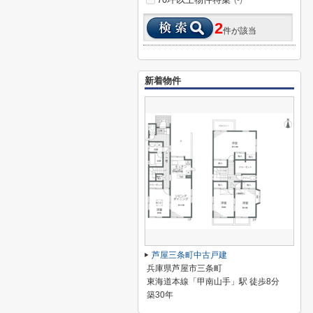
(-)
2
件が該当
新着物件
芦屋三条町中古戸建
兵庫県芦屋市三条町
東海道本線「甲南山手」駅 徒歩8分
築30年