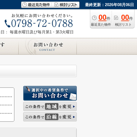
最終更新：2026年08月06日
00
00
件
件
最近見た物件
検討リスト
休日： 毎週水曜日及び毎月第1・第3火曜日