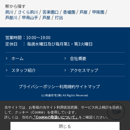
駅から探す
/
/
/
/
/
/
夙川
さくら夙川
苦楽園口
香櫨園
芦屋
甲陽園
/
/
/
芦屋川
甲南山手
芦屋
打出
営業時間
：10:00～19:00
定休日
： 毎週水曜日及び毎月第1・第3火曜日
ホーム
会社概要
スタッフ紹介
アクセスマップ
プライバシーポリシー
利用規約
サイトマップ
(c) 和倉住宅(株) All Rights Reserved.
当サイトでは、お客様の当サイト利用状況把握、サービス向上検討を目的と
TOP
して、クッキー（Cookie）を使用しています。
詳しくは、当社の
「Cookieの取扱いについて」
をご確認ください。
閉じる