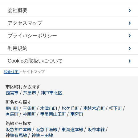
会社概要
アクセスマップ
プライバシーポリシー
利用規約
Cookieの取扱いについて
和倉住宅
>
サイトマップ
市区町村から探す
/
/
西宮市
芦屋市
神戸市北区
町名から探す
/
/
/
/
/
/
殿山町
三条町
木津山町
松ケ丘町
南越木岩町
松下町
/
/
/
有馬町
神園町
甲陽園山王町
南宮町
路線から探す
/
/
/
/
阪急神戸本線
阪急甲陽線
東海道本線
阪神本線
/
神鉄有馬線
神鉄三田線