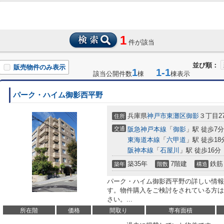
1
件が該当
並び順：
販売物件のみ表示
1
1-1
該当公開件数
棟
棟表示
パーク・ハイム御影西平野
兵庫県
神戸市東灘区
御影
３丁目27
住所
交通
阪急神戸本線
「
御影
」駅 徒歩7分
東海道本線
「
六甲道
」駅 徒歩18
阪神本線
「
石屋川
」駅 徒歩16分
築35年
7階建
鉄筋
築年
階数
構造
パーク・ハイム御影西平野の詳しい情報
す。物件購入をご検討をされている方は、07
さい。...
所在階
価格
間取り
専有面積