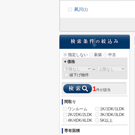
夙川
(1)
指定しない
新築
中古
▼価格
～
値下げ物件
1
件が該当
間取り
ワンルーム
1K/1DK/1LDK
2K/2DK/2LDK
3K/3DK/3LDK
4K/4DK/4LDK
5K以上
専有面積