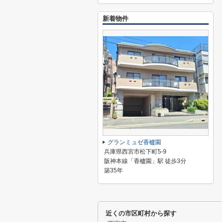
新着物件
グランミュゼ香櫨園
兵庫県西宮市松下町5-9
阪神本線「香櫨園」駅 徒歩3分
築35年
近くの市区町村から探す