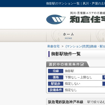
御影駅のマンション一覧｜夙川・芦屋の土
和倉住宅
>
(マンション(売買))路線・駅
御影駅物件一覧
沿線
御影駅
価格
下限なし～上限なし
駅徒歩
指定しない
設備条件
指定なし
阪急電鉄阪急神戸本線
駅で絞り込