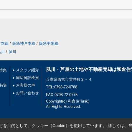
道本線
/
阪急神戸本線
/
阪急甲陽線
夙川
/
夙川
夙川・芦屋の土地や不動産売却は和倉住
特集
スタッフ紹介
周辺施設検索
兵庫県西宮市雲井町３－４
件特集
お客様の声
TEL:0798-72-0788
お問い合わせ
FAX:0798-72-0775
Copyright(c) 和倉住宅(株)
All Rights Reserved.
を目的として、クッキー（Cookie）を使用しています。
詳しくは、