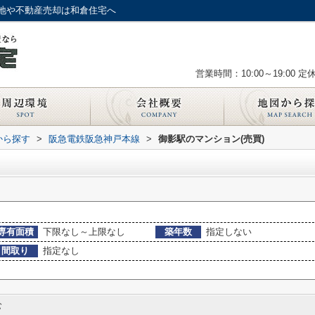
地や不動産売却は和倉住宅へ
営業時間：10:00～19:00
定
から探す
>
阪急電鉄阪急神戸本線
>
御影駅のマンション(売買)
専有面積
下限なし～上限なし
築年数
指定しない
間取り
指定なし
む