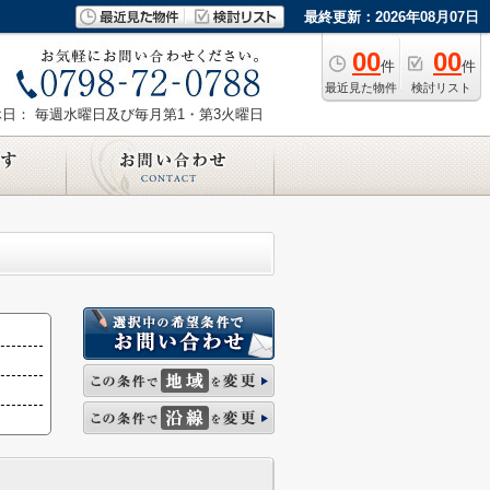
最終更新：2026年08月07日
00
00
件
件
最近見た物件
検討リスト
休日： 毎週水曜日及び毎月第1・第3火曜日