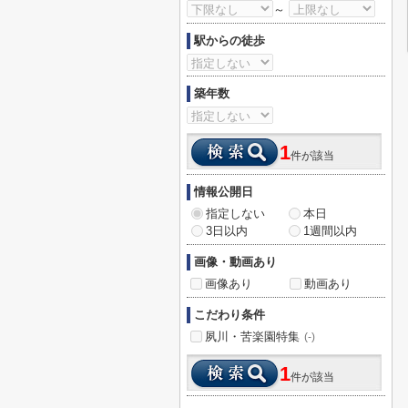
～
駅からの徒歩
築年数
1
件が該当
情報公開日
指定しない
本日
3日以内
1週間以内
画像・動画あり
画像あり
動画あり
こだわり条件
夙川・苦楽園特集
(-)
1
件が該当