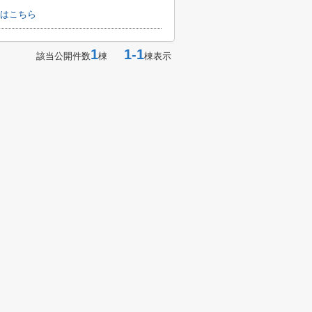
はこちら
1
1-1
該当公開件数
棟
棟表示