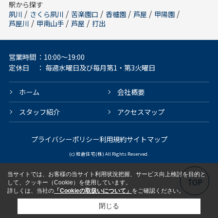
駅から探す
/
/
/
/
/
/
夙川
さくら夙川
苦楽園口
香櫨園
芦屋
甲陽園
/
/
/
芦屋川
甲南山手
芦屋
打出
営業時間
：10:00～19:00
定休日
： 毎週水曜日及び毎月第1・第3火曜日
ホーム
会社概要
スタッフ紹介
アクセスマップ
プライバシーポリシー
利用規約
サイトマップ
(c) 和倉住宅(株) All Rights Reserved.
当サイトでは、お客様の当サイト利用状況把握、サービス向上検討を目的と
TOP
して、クッキー（Cookie）を使用しています。
詳しくは、当社の
「Cookieの取扱いについて」
をご確認ください。
閉じる