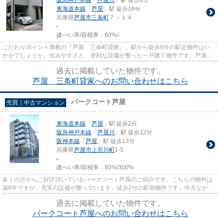
東海道本線
「
芦屋
」駅 徒歩16分
兵庫県
芦屋市
三条町
７－１４
-
建ぺい率/容積率：
60%/-
こだわりポイント満載の『芦屋 三条町貸家』。駅から徒歩8分の駅近物件はい
かがでしょうか。住みやすさと、便利な設備が整った一戸建て物件です。芦屋市
で賃貸戸建てをお探しなら、ま...
過去に掲載していた物件です。
芦屋 三条町貸家へのお問い合わせはこちら
パークコート芦屋
売買｜中古マンション
東海道本線
「
芦屋
」駅 徒歩2分
阪急神戸本線
「
芦屋川
」駅 徒歩12分
阪神本線
「
芦屋
」駅 徒歩13分
兵庫県
芦屋市
上宮川町
1-5
-
建ぺい率/容積率：
80%/300%
多くの方からご好評頂いているパークコート芦屋のご紹介です。こちらの物件は
築6年ですが、充実の設備が整っています。徒歩2分の駅前物件です。中古ながら
も綺麗な室内と魅力的な住環...
過去に掲載していた物件です。
パークコート芦屋へのお問い合わせはこちら