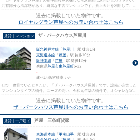
「ロイヤルグラン芦屋」の物件情報をお探しならお気軽にお問い合わせ下さい。
共有部分も清潔感があり、綺麗な中古マンションです。折上天井を利用して、
色々なインテリアを楽しむ事が...
過去に掲載していた物件です。
ロイヤルグラン芦屋へのお問い合わせはこちら
ザ・パークハウス芦屋川
賃貸｜マンション
阪急神戸本線
「
芦屋川
」駅 徒歩1分
東海道本線
「
芦屋
」駅 徒歩10分
阪神本線
「
芦屋
」駅 徒歩12分
兵庫県
芦屋市
東芦屋町
6-22
-
建ぺい率/容積率：
-/-
ぜひ一度見ていただきたい、「ザ・パークハウス芦屋川」です。設備が充実した
マンションタイプの物件。ニーズの高い、令和元年築の物件で、オシャレな室内
が魅力的。
過去に掲載していた物件です。
ザ・パークハウス芦屋川へのお問い合わせはこちら
芦屋 三条町貸家
賃貸｜一戸建て
東海道本線
「
甲南山手
」駅 徒歩8分
阪急神戸本線
「
芦屋川
」駅 徒歩8分