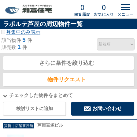
0
0
閲覧履歴
お気に入り
メニュー
ラポルテ芦屋の周辺物件一覧
募集中のみ表示
5
該当物件
件
1
販売数
件
さらに条件を絞り込む
物件リクエスト
チェックした物件をまとめて
検討リストに追加
お問い合わせ
芦屋宮塚ビル
賃貸｜店舗事務所