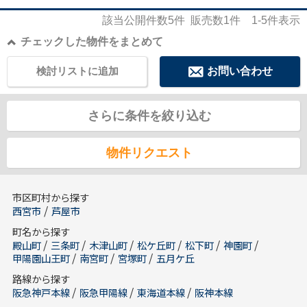
該当公開件数
5
件 販売数
1
件
1-5
件表示
チェックした物件をまとめて
検討リストに追加
お問い合わせ
さらに条件を絞り込む
物件リクエスト
市区町村から探す
/
西宮市
芦屋市
町名から探す
/
/
/
/
/
/
殿山町
三条町
木津山町
松ケ丘町
松下町
神園町
/
/
/
甲陽園山王町
南宮町
宮塚町
五月ケ丘
路線から探す
/
/
/
阪急神戸本線
阪急甲陽線
東海道本線
阪神本線