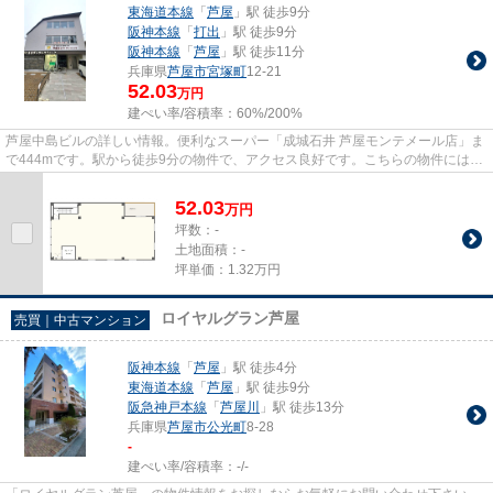
東海道本線
「
芦屋
」駅 徒歩9分
阪神本線
「
打出
」駅 徒歩9分
阪神本線
「
芦屋
」駅 徒歩11分
兵庫県
芦屋市
宮塚町
12-21
52.03
万円
建ぺい率/容積率：
60%/200%
芦屋中島ビルの詳しい情報。便利なスーパー「成城石井 芦屋モンテメール店」ま
で444mです。駅から徒歩9分の物件で、アクセス良好です。こちらの物件にはエ
レベーターが付いています。
52.03
万
円
坪数：-
土地面積：-
坪単価：1.32万円
ロイヤルグラン芦屋
売買｜中古マンション
阪神本線
「
芦屋
」駅 徒歩4分
東海道本線
「
芦屋
」駅 徒歩9分
阪急神戸本線
「
芦屋川
」駅 徒歩13分
兵庫県
芦屋市
公光町
8-28
-
建ぺい率/容積率：
-/-