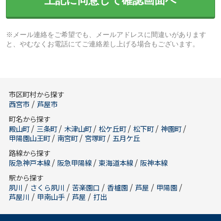
上記に同意して確認画面へ
※メール連絡をご希望でも、メールアドレスに間違いがあります
と、やむなくお電話にてご連絡差し上げる場合もございます。
市区町村から探す
/
西宮市
芦屋市
町名から探す
/
/
/
/
/
/
殿山町
三条町
木津山町
松ケ丘町
松下町
神園町
/
/
/
甲陽園山王町
南宮町
宮塚町
五月ケ丘
路線から探す
/
/
/
阪急神戸本線
阪急甲陽線
東海道本線
阪神本線
駅から探す
/
/
/
/
/
/
夙川
さくら夙川
苦楽園口
香櫨園
芦屋
甲陽園
/
/
/
芦屋川
甲南山手
芦屋
打出