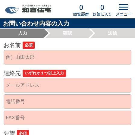
0
0
閲覧履歴
お気に入り
メニュー
お問い合わせ内容の入力
入力
確認
送信
お名前
必須
連絡先
いずれか１つ以上入力
要望
必須