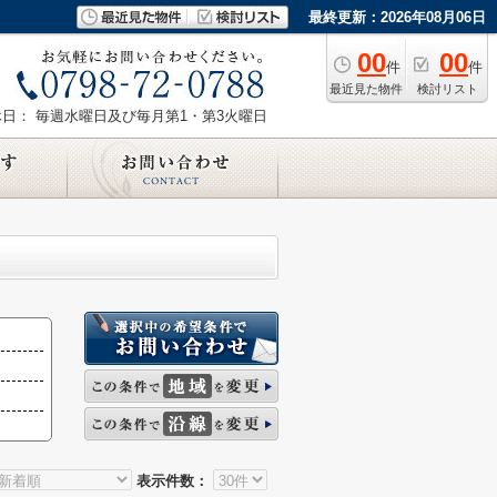
最終更新：2026年08月06日
00
00
件
件
最近見た物件
検討リスト
休日： 毎週水曜日及び毎月第1・第3火曜日
表示件数：