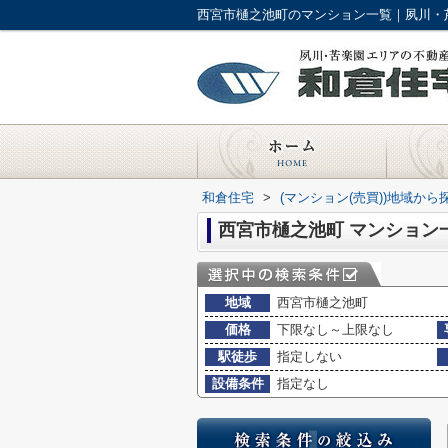
西宮市樋之池町のマンション一覧｜夙川・
和倉住宅
>
(マンション(売買))地域から
西宮市樋之池町 マンション
地域
西宮市樋之池町
価格
下限なし～上限なし
駅徒歩
指定しない
設備条件
指定なし