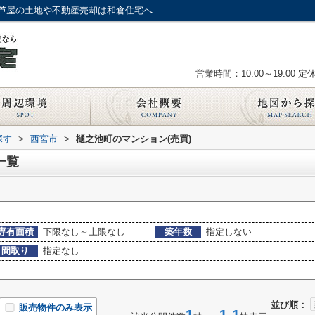
芦屋の土地や不動産売却は和倉住宅へ
営業時間：10:00～19:00
定
探す
>
西宮市
>
樋之池町のマンション(売買)
一覧
専有面積
下限なし～上限なし
築年数
指定しない
間取り
指定なし
並び順：
販売物件のみ表示