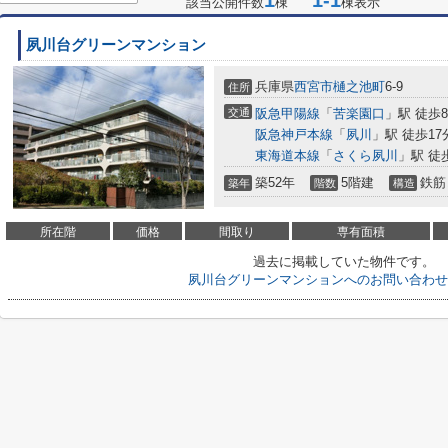
1
1-1
該当公開件数
棟
棟表示
夙川台グリーンマンション
兵庫県
西宮市
樋之池町
6-9
住所
交通
阪急甲陽線
「
苦楽園口
」駅 徒歩
阪急神戸本線
「
夙川
」駅 徒歩17
東海道本線
「
さくら夙川
」駅 徒
築52年
5階建
鉄筋
築年
階数
構造
所在階
価格
間取り
専有面積
過去に掲載していた物件です。
夙川台グリーンマンションへのお問い合わせ