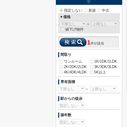
指定しない
新築
中古
▼価格
～
値下げ物件
1
件が該当
間取り
ワンルーム
1K/1DK/1LDK
2K/2DK/2LDK
3K/3DK/3LDK
4K/4DK/4LDK
5K以上
専有面積
～
駅からの徒歩
築年数