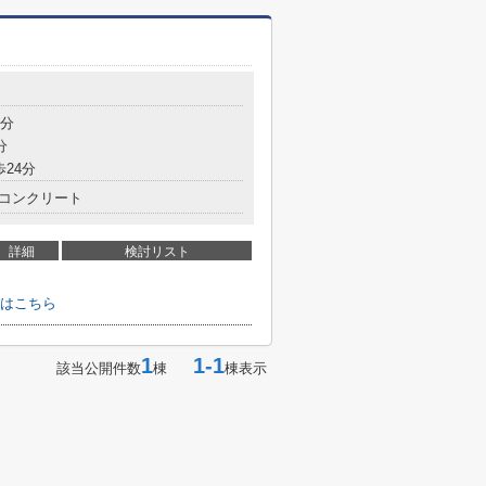
8分
分
歩24分
コンクリート
詳細
検討リスト
はこちら
1
1-1
該当公開件数
棟
棟表示