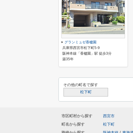
グランミュゼ香櫨園
兵庫県西宮市松下町5-9
阪神本線「香櫨園」駅 徒歩3分
築35年
その他の町名で探す
松下町
市区町村から探す
西宮市
町名から探す
松下町
路線から探す
阪神本線
/
東海