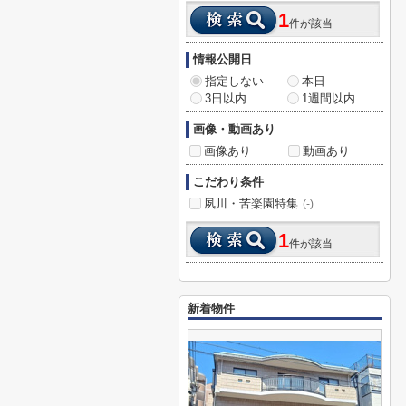
1
件が該当
情報公開日
指定しない
本日
3日以内
1週間以内
画像・動画あり
画像あり
動画あり
こだわり条件
夙川・苦楽園特集
(-)
1
件が該当
新着物件