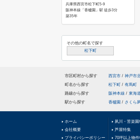
兵庫県西宮市松下町5-9
阪神本線「香櫨園」駅 徒歩3分
築35年
その他の町名で探す
松下町
市区町村から探す
西宮市
/
神戸市
町名から探す
松下町
/
有馬町
路線から探す
阪神本線
/
東海
駅から探す
香櫨園
/
さくら
ホーム
夙川・苦楽園
会社概要
芦屋特集
プライバシーポリシー
70坪以上物