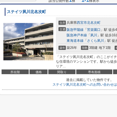
1
1-1
該当公開件数
棟
棟表示
ステイツ夙川北名次町
兵庫県
西宮市
北名次町
住所
交通
阪急甲陽線
「
苦楽園口
」駅 徒歩
阪急神戸本線
「
夙川
」駅 徒歩16
東海道本線
「
さくら夙川
」駅 徒
築26年
3階建 地下1階
築年
階数
「ステイツ夙川北名次町」のここがイチ
な住環境のマンションです。駅から徒歩
リア...
所在階
価格
間取り
専有面積
過去に掲載していた物件です。
ステイツ夙川北名次町へのお問い合わせは