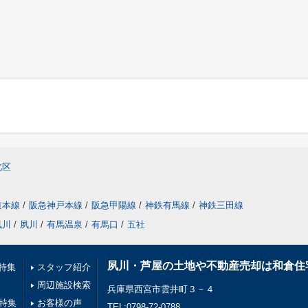
北区
道本線
/
阪急神戸本線
/
阪急甲陽線
/
神鉄有馬線
/
神鉄三田線
夙川
/
夙川
/
有馬温泉
/
有馬口
/
五社
夙川・芦屋の土地や不動産売却は和倉住
特集
スタッフ紹介
周辺施設検索
兵庫県西宮市雲井町３－４
件特集
お客様の声
TEL:0798-72-0788