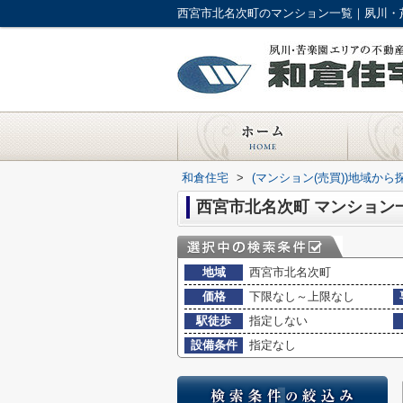
西宮市北名次町のマンション一覧｜夙川・
和倉住宅
>
(マンション(売買))地域から
西宮市北名次町 マンション
地域
西宮市北名次町
価格
下限なし～上限なし
駅徒歩
指定しない
設備条件
指定なし