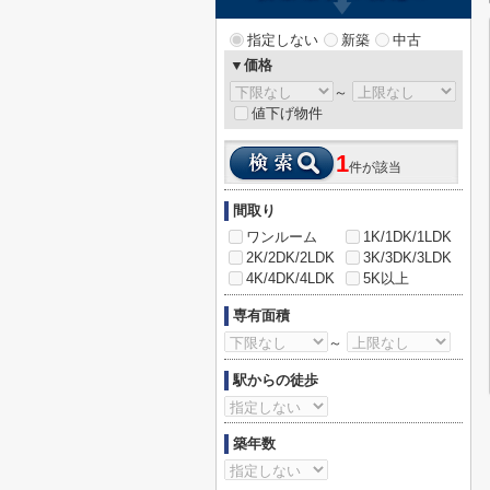
指定しない
新築
中古
▼価格
～
値下げ物件
1
件が該当
間取り
ワンルーム
1K/1DK/1LDK
2K/2DK/2LDK
3K/3DK/3LDK
4K/4DK/4LDK
5K以上
専有面積
～
駅からの徒歩
築年数