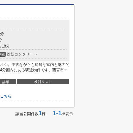
4分
分
歩18分
鉄筋コンクリート
構造
オシ。中古ながらも綺麗な室内と魅力的
4分圏内にある駅近物件です。西宮市エ
詳細
検討リスト
こちら
1
1-1
該当公開件数
棟
棟表示