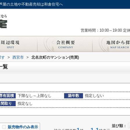
芦屋の土地や不動産売却は和倉住宅へ
営業時間：10:00～19:00
定
探す
>
西宮市
>
北名次町のマンション(売買)
一覧
専有面積
下限なし～上限なし
築年数
指定しない
間取り
指定なし
並び順：
販売物件のみ表示