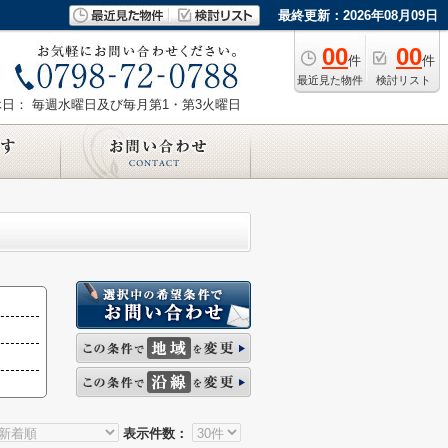
最終更新：2026年08月09日
00
00
件
件
最近見た物件
検討リスト
休日： 毎週水曜日及び毎月第1・第3火曜日
表示件数：