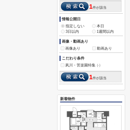
1
件が該当
情報公開日
指定しない
本日
3日以内
1週間以内
画像・動画あり
画像あり
動画あり
こだわり条件
夙川・苦楽園特集
(-)
1
件が該当
新着物件