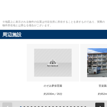
※地図上に表示される物件の位置は付近住所に所在することを表すものであり、実際の
物件所在地とは異なる場合がございます。
周辺施設
のぞみ夢保育園
苦楽園
約2030m／26分
約952