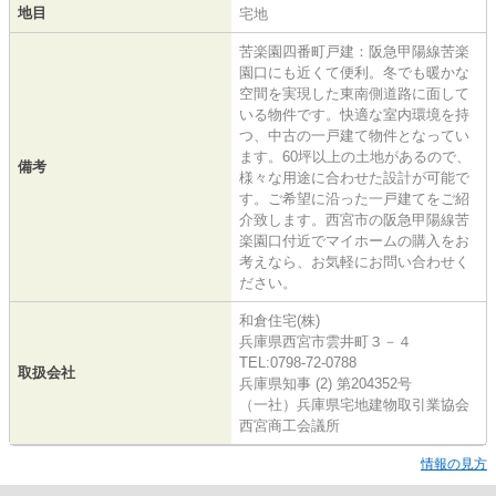
地目
宅地
苦楽園四番町戸建：阪急甲陽線苦楽
園口にも近くて便利。冬でも暖かな
空間を実現した東南側道路に面して
いる物件です。快適な室内環境を持
つ、中古の一戸建て物件となってい
ます。60坪以上の土地があるので、
備考
様々な用途に合わせた設計が可能で
す。ご希望に沿った一戸建てをご紹
介致します。西宮市の阪急甲陽線苦
楽園口付近でマイホームの購入をお
考えなら、お気軽にお問い合わせく
ださい。
和倉住宅(株)
兵庫県西宮市雲井町３－４
TEL:0798-72-0788
取扱会社
兵庫県知事 (2) 第204352号
（一社）兵庫県宅地建物取引業協会
西宮商工会議所
情報の見方