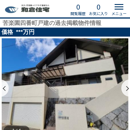
0
0
閲覧履歴
お気に入り
メニュー
苦楽園四番町戸建の過去掲載物件情報
価格
***
万円