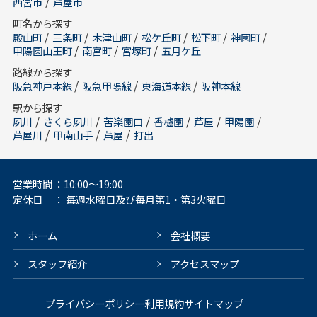
/
西宮市
芦屋市
町名から探す
/
/
/
/
/
/
殿山町
三条町
木津山町
松ケ丘町
松下町
神園町
/
/
/
甲陽園山王町
南宮町
宮塚町
五月ケ丘
路線から探す
/
/
/
阪急神戸本線
阪急甲陽線
東海道本線
阪神本線
駅から探す
/
/
/
/
/
/
夙川
さくら夙川
苦楽園口
香櫨園
芦屋
甲陽園
/
/
/
芦屋川
甲南山手
芦屋
打出
営業時間
：10:00～19:00
定休日
： 毎週水曜日及び毎月第1・第3火曜日
ホーム
会社概要
スタッフ紹介
アクセスマップ
プライバシーポリシー
利用規約
サイトマップ