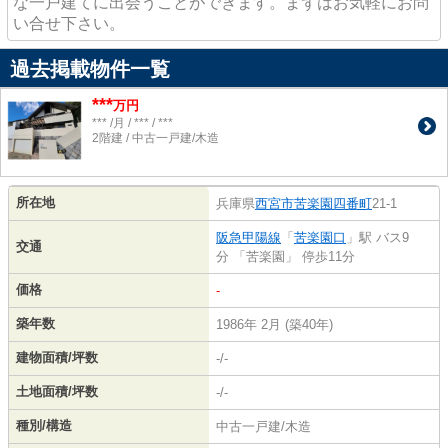
な一戸建てに出会うことができます。まずはお気軽にお問
い合せ下さい。
過去掲載物件一覧
***
万円
*** /月 / *** / ***
2階建 / 中古一戸建/木造
所在地
兵庫県
西宮市
苦楽園四番町
21-1
阪急甲陽線
「
苦楽園口
」駅 バス9
交通
分 「苦楽園」 停歩11分
価格
-
築年数
1986年 2月 (築40年)
建物面積/坪数
-/-
土地面積/坪数
-/-
種別/構造
中古一戸建/木造