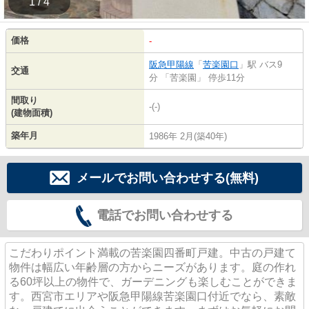
1 / 4
価格
-
阪急甲陽線
「
苦楽園口
」駅 バス9
交通
分 「苦楽園」 停歩11分
間取り
-(-)
(建物面積)
築年月
1986年 2月(築40年)
メールでお問い合わせする(無料)
電話でお問い合わせする
こだわりポイント満載の苦楽園四番町戸建。中古の戸建て
物件は幅広い年齢層の方からニーズがあります。庭の作れ
る60坪以上の物件で、ガーデニングも楽しむことができま
す。西宮市エリアや阪急甲陽線苦楽園口付近でなら、素敵