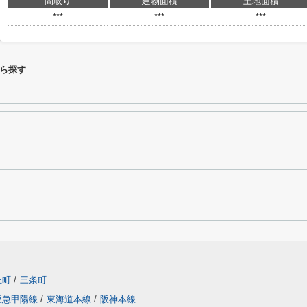
間取り
建物面積
土地面積
***
***
***
ら探す
丘町
/
三条町
阪急甲陽線
/
東海道本線
/
阪神本線