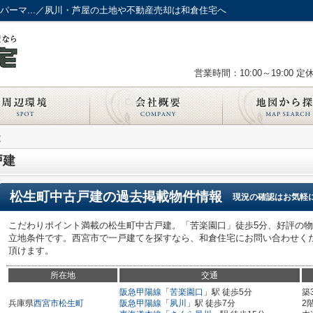
パーマ...／夙川・芦屋の土地や不動産売却は和倉住宅へ
営業時間：10:00～19:00
定
建
戸建
松生町中古戸建
の過去掲載物件情報
現況の確認はお気軽
こだわりポイント満載の松生町中古戸建。「苦楽園口」徒歩5分、好評の物
立地条件です。西宮市で一戸建てを探すなら、和倉住宅にお問い合わせください。
頂けます。
所在地
交通
阪急甲陽線
「
苦楽園口
」駅 徒歩5分
築
兵庫県
西宮市
松生町
阪急甲陽線
「
夙川
」駅 徒歩7分
2