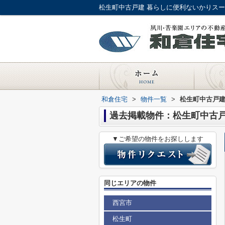
松生町中古戸建 暮らしに便利ないかりスー
和倉住宅
>
物件一覧
>
松生町中古戸
過去掲載物件：松生町中古
▼ご希望の物件をお探しします
同じエリアの物件
西宮市
松生町