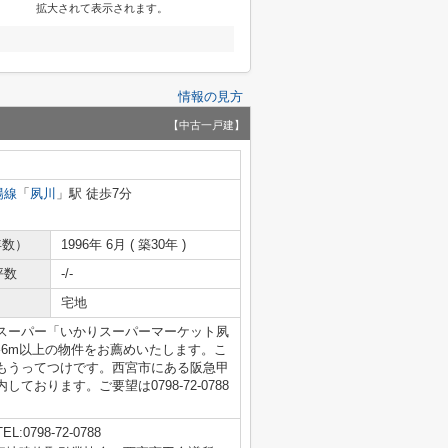
拡大されて表示されます。
情報の見方
【中古一戸建】
陽線
「
夙川
」駅 徒歩7分
年数）
1996年 6月 ( 築30年 )
坪数
-/-
宅地
スーパー「いかりスーパーマーケット夙
路6m以上の物件をお薦めいたします。こ
もうってつけです。西宮市にある阪急甲
おります。ご要望は0798-72-0788
TEL:0798-72-0788