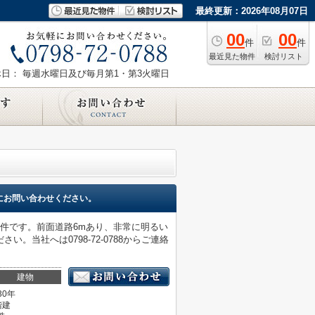
最終更新：2026年08月07日
00
00
件
件
最近見た物件
検討リスト
休日： 毎週水曜日及び毎月第1・第3火曜日
にお問い合わせください。
件です。前面道路6mあり、非常に明るい
当社へは0798-72-0788からご連絡
建物
30年
階建