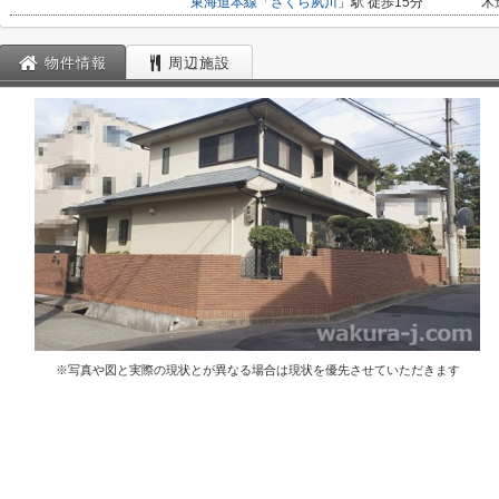
東海道本線
「
さくら夙川
」駅 徒歩15分
木
物件情報
周辺施設
※写真や図と実際の現状とが異なる場合は現状を優先させていただきます