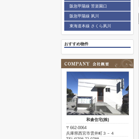
阪急甲陽線 苦楽園口
阪急甲陽線 夙川
東海道本線 さくら夙川
おすすめ物件
和倉住宅(株)
〒662-0064
兵庫県西宮市雲井町３－４