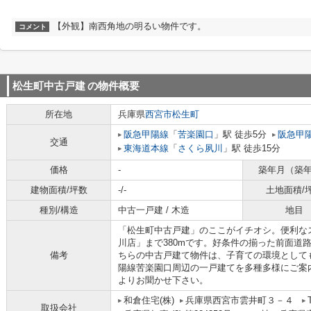
【外観】南西角地の明るい物件です。
コメント
松生町中古戸建
の物件概要
所在地
兵庫県
西宮市
松生町
阪急甲陽線
「
苦楽園口
」駅 徒歩5分
阪急甲
交通
東海道本線
「
さくら夙川
」駅 徒歩15分
価格
-
築年月（築
建物面積/坪数
-/-
土地面積/
種別/構造
中古一戸建 / 木造
地目
「松生町中古戸建」のここがイチオシ。便利な
川店」まで380mです。好条件の揃った前面道
備考
ちらの中古戸建て物件は、子育ての環境として
陽線苦楽園口周辺の一戸建てを多種多様にご案内して
よりお聞かせ下さい。
和倉住宅(株)
兵庫県西宮市雲井町３－４
取扱会社