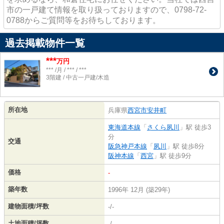
市の一戸建て情報を取り扱っておりますので、0798-72-
0788からご質問等をお待ちしております。
過去掲載物件一覧
***
万円
*** /月 / *** / ***
3階建 / 中古一戸建/木造
所在地
兵庫県
西宮市
安井町
東海道本線
「
さくら夙川
」駅 徒歩3
分
交通
阪急神戸本線
「
夙川
」駅 徒歩8分
阪神本線
「
西宮
」駅 徒歩9分
価格
-
築年数
1996年 12月 (築29年)
建物面積/坪数
-/-
土地面積/坪数
-/-