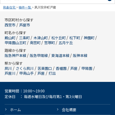
和倉住宅
>
物件一覧
>
夙川安井町戸建
市区町村から探す
/
西宮市
芦屋市
町名から探す
/
/
/
/
/
/
殿山町
三条町
木津山町
松ケ丘町
松下町
神園町
/
/
/
甲陽園山王町
南宮町
宮塚町
五月ケ丘
路線から探す
/
/
/
阪急神戸本線
阪急甲陽線
東海道本線
阪神本線
駅から探す
/
/
/
/
/
/
夙川
さくら夙川
苦楽園口
香櫨園
芦屋
甲陽園
/
/
/
芦屋川
甲南山手
芦屋
打出
営業時間
：10:00～19:00
定休日
： 毎週水曜日及び毎月第1・第3火曜日
ホーム
会社概要