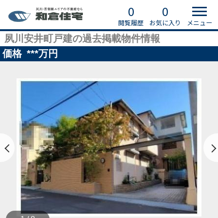
0
0
閲覧履歴
お気に入り
メニュー
夙川安井町戸建の過去掲載物件情報
価格
***
万円