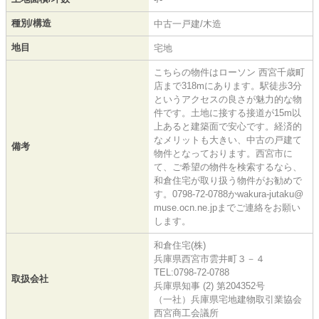
種別/構造
中古一戸建/木造
地目
宅地
こちらの物件はローソン 西宮千歳町
店まで318mにあります。駅徒歩3分
というアクセスの良さが魅力的な物
件です。土地に接する接道が15m以
上あると建築面で安心です。経済的
なメリットも大きい、中古の戸建て
備考
物件となっております。西宮市に
て、ご希望の物件を検索するなら、
和倉住宅が取り扱う物件がお勧めで
す。0798-72-0788かwakura-jutaku@
muse.ocn.ne.jpまでご連絡をお願い
します。
和倉住宅(株)
兵庫県西宮市雲井町３－４
TEL:0798-72-0788
取扱会社
兵庫県知事 (2) 第204352号
（一社）兵庫県宅地建物取引業協会
西宮商工会議所