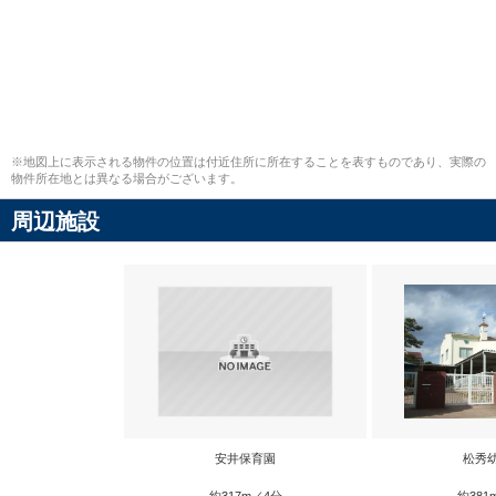
※地図上に表示される物件の位置は付近住所に所在することを表すものであり、実際の
物件所在地とは異なる場合がございます。
周辺施設
安井保育園
松秀
約317m／4分
約381