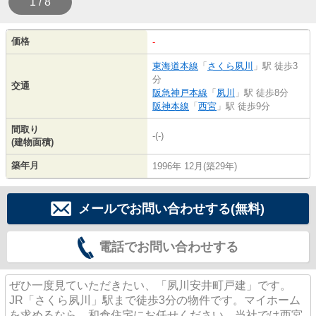
1 / 8
価格
-
東海道本線
「
さくら夙川
」駅 徒歩3
分
交通
阪急神戸本線
「
夙川
」駅 徒歩8分
阪神本線
「
西宮
」駅 徒歩9分
間取り
-(-)
(建物面積)
築年月
1996年 12月(築29年)
メールでお問い合わせする(無料)
電話でお問い合わせする
ぜひ一度見ていただきたい、「夙川安井町戸建」です。
JR「さくら夙川」駅まで徒歩3分の物件です。マイホーム
を求めるなら、和倉住宅にお任せください。当社では西宮