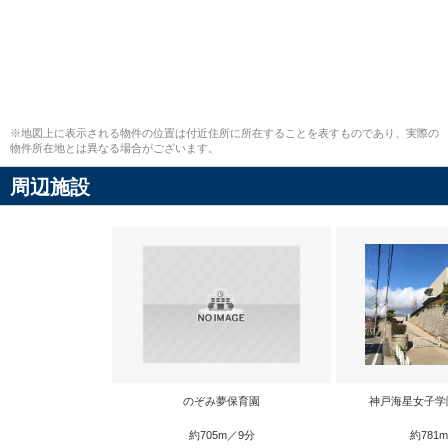
※地図上に表示される物件の位置は付近住所に所在することを表すものであり、実際の
物件所在地とは異なる場合がございます。
周辺施設
のぞみ夢保育園
神戸海星女子学
約705m／9分
約781