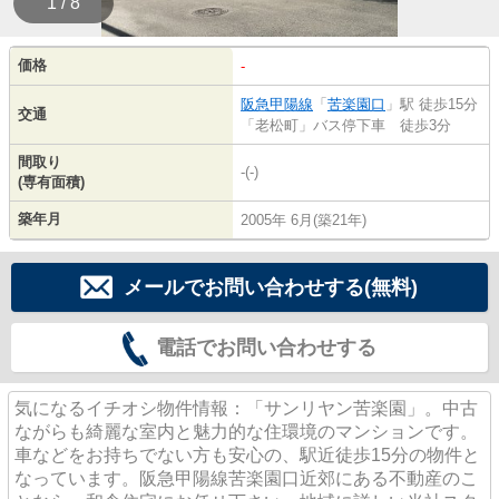
1 / 8
価格
-
阪急甲陽線
「
苦楽園口
」駅 徒歩15分
交通
「老松町」バス停下車 徒歩3分
間取り
-(-)
(専有面積)
築年月
2005年 6月(築21年)
メールでお問い合わせする(無料)
電話でお問い合わせする
気になるイチオシ物件情報：「サンリヤン苦楽園」。中古
ながらも綺麗な室内と魅力的な住環境のマンションです。
車などをお持ちでない方も安心の、駅近徒歩15分の物件と
なっています。阪急甲陽線苦楽園口近郊にある不動産のこ