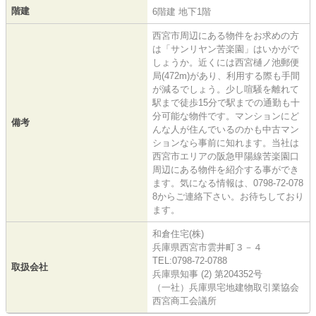
階建
6階建 地下1階
西宮市周辺にある物件をお求めの方
は「サンリヤン苦楽園」はいかがで
しょうか。近くには西宮樋ノ池郵便
局(472m)があり、利用する際も手間
が減るでしょう。少し喧騒を離れて
駅まで徒歩15分で駅までの通勤も十
分可能な物件です。マンションにど
備考
んな人が住んでいるのかも中古マン
ションなら事前に知れます。当社は
西宮市エリアの阪急甲陽線苦楽園口
周辺にある物件を紹介する事ができ
ます。気になる情報は、0798-72-078
8からご連絡下さい。お待ちしており
ます。
和倉住宅(株)
兵庫県西宮市雲井町３－４
TEL:0798-72-0788
取扱会社
兵庫県知事 (2) 第204352号
（一社）兵庫県宅地建物取引業協会
西宮商工会議所