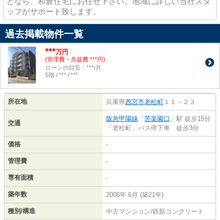
となら、和倉住宅にお任せ下さい。地域に詳しい当社スタ
ッフがサポート致します。
過去掲載物件一覧
***
万円
(管理費・共益費 ***円)
ローンの目安：***/月
5階 / *** / ***
所在地
兵庫県
西宮市
老松町
１１－２３
阪急甲陽線
「
苦楽園口
」駅 徒歩15分
交通
「老松町」バス停下車 徒歩3分
価格
-
管理費
-
専有面積
-
築年数
2005年 6月 (築21年)
種別/構造
中古マンション/鉄筋コンクリート