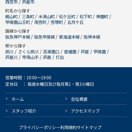
/
西宮市
芦屋市
町名から探す
/
/
/
/
/
/
殿山町
三条町
木津山町
松ケ丘町
松下町
神園町
/
/
/
甲陽園山王町
南宮町
宮塚町
五月ケ丘
路線から探す
/
/
/
阪急神戸本線
阪急甲陽線
東海道本線
阪神本線
駅から探す
/
/
/
/
/
/
夙川
さくら夙川
苦楽園口
香櫨園
芦屋
甲陽園
/
/
/
芦屋川
甲南山手
芦屋
打出
営業時間
：10:00～19:00
定休日
： 毎週水曜日及び毎月第1・第3火曜日
ホーム
会社概要
スタッフ紹介
アクセスマップ
プライバシーポリシー
利用規約
サイトマップ