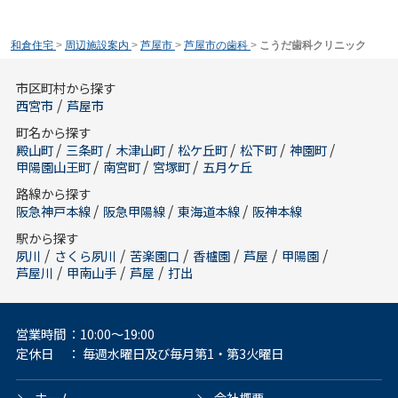
和倉住宅
>
周辺施設案内
>
芦屋市
>
芦屋市の歯科
>
こうだ歯科クリニック
市区町村から探す
/
西宮市
芦屋市
町名から探す
/
/
/
/
/
/
殿山町
三条町
木津山町
松ケ丘町
松下町
神園町
/
/
/
甲陽園山王町
南宮町
宮塚町
五月ケ丘
路線から探す
/
/
/
阪急神戸本線
阪急甲陽線
東海道本線
阪神本線
駅から探す
/
/
/
/
/
/
夙川
さくら夙川
苦楽園口
香櫨園
芦屋
甲陽園
/
/
/
芦屋川
甲南山手
芦屋
打出
営業時間
：10:00～19:00
定休日
： 毎週水曜日及び毎月第1・第3火曜日
ホーム
会社概要