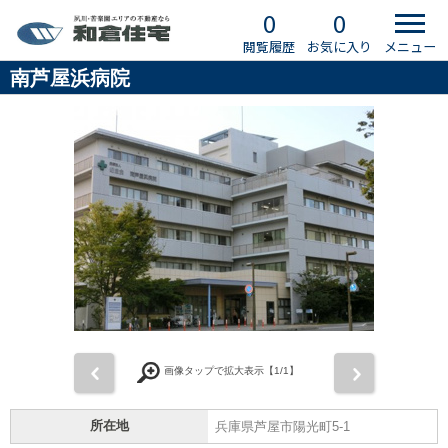
0
0
閲覧履歴
お気に入り
メニュー
南芦屋浜病院
前
次
画像タップで拡大表示【
1
/1】
所在地
兵庫県芦屋市陽光町5-1