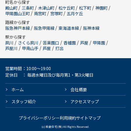
町名から探す
/
/
/
/
/
/
殿山町
三条町
木津山町
松ケ丘町
松下町
神園町
/
/
/
甲陽園山王町
南宮町
宮塚町
五月ケ丘
路線から探す
/
/
/
阪急神戸本線
阪急甲陽線
東海道本線
阪神本線
駅から探す
/
/
/
/
/
/
夙川
さくら夙川
苦楽園口
香櫨園
芦屋
甲陽園
/
/
/
芦屋川
甲南山手
芦屋
打出
営業時間
：10:00～19:00
定休日
： 毎週水曜日及び毎月第1・第3火曜日
ホーム
会社概要
スタッフ紹介
アクセスマップ
プライバシーポリシー
利用規約
サイトマップ
(c) 和倉住宅(株) All Rights Reserved.