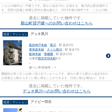
こちらの物件は一戸建てです。駅から徒歩7分に立地する、魅力的な駅近物件で
す。充実の設備と綺麗な室内を兼ね備えた、2012年築の物件です。こちらの物件
は駐車場が４台分ございます。...
過去に掲載していた物件です。
殿山町貸戸建へのお問い合わせはこちら
デュオ夙川
賃貸｜マンション
阪急神戸本線
「
夙川
」駅 徒歩3分
東海道本線
「
さくら夙川
」駅 徒歩7分
阪神本線
「
香櫨園
」駅 徒歩12分
兵庫県
西宮市
羽衣町
6-5
-
建ぺい率/容積率：
-/-
機能性が高く広々お使い頂けるワンルームです。疲れた夜でも駅から徒歩3分の
お部屋なら駅からすぐに家に帰ることができます。付近に駅は2駅あり、行き先
に応じて使い分けができます。...
過去に掲載していた物件です。
デュオ夙川へのお問い合わせはこちら
アイビー羽衣
賃貸｜マンション