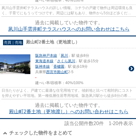
建ぺい率/容積率：
40%/100%
夙川山手雲井町テラスハウスの詳しい情報。コチラの戸建て物件は周辺環境も良
く、子育てにもうってつけです。周辺には駅もあり、物件から5分ほど歩くだけ
で、利用可能です。
過去に掲載していた物件です。
夙川山手雲井町テラスハウスへのお問い合わせはこちら
殿山町2番土地（更地渡し）
売買｜売地
阪急神戸本線
「
夙川
」駅 徒歩8分
東海道本線
「
さくら夙川
」駅 徒歩15分
阪神本線
「
香櫨園
」駅 徒歩19分
兵庫県
西宮市
殿山町
2-5
-
建ぺい率/容積率：
40%/100%
日当たりがよく、戸建てに最適な住宅用地です。傾斜地と比べて相対的にコスト
を抑えやすい平坦地。第一種低層住居専用地域、阪急夙川駅から徒歩8分の希少
物件となっています。売地をお...
過去に掲載していた物件です。
殿山町2番土地（更地渡し）へのお問い合わせはこちら
該当公開件数
20
件
1-20
件表示
チェックした物件をまとめて