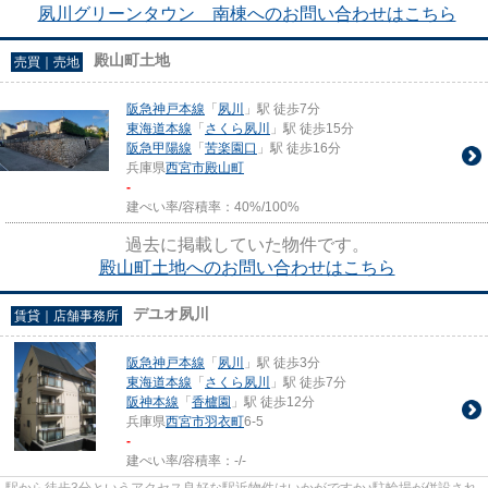
夙川グリーンタウン 南棟へのお問い合わせはこちら
殿山町土地
売買｜売地
阪急神戸本線
「
夙川
」駅 徒歩7分
東海道本線
「
さくら夙川
」駅 徒歩15分
阪急甲陽線
「
苦楽園口
」駅 徒歩16分
兵庫県
西宮市
殿山町
-
建ぺい率/容積率：
40%/100%
過去に掲載していた物件です。
殿山町土地へのお問い合わせはこちら
デユオ夙川
賃貸｜店舗事務所
阪急神戸本線
「
夙川
」駅 徒歩3分
東海道本線
「
さくら夙川
」駅 徒歩7分
阪神本線
「
香櫨園
」駅 徒歩12分
兵庫県
西宮市
羽衣町
6-5
-
建ぺい率/容積率：
-/-
駅から徒歩3分というアクセス良好な駅近物件はいかがですか♪駐輪場が併設され