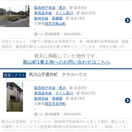
阪急神戸本線
「
夙川
」駅 徒歩8分
東海道本線
「
さくら夙川
」駅 徒歩15分
阪神本線
「
香櫨園
」駅 徒歩19分
兵庫県
西宮市
殿山町
-
建ぺい率/容積率：
40%/100%
日当たりがよく、戸建てに最適な住宅用地です。第一種低層住居専用地域、風致
地区内、阪急夙川駅から徒歩8分の希少物件となっています。売地をお探しの方
にお勧めしたい、一押しの土地...
過去に掲載していた物件です。
殿山町1番土地へのお問い合わせはこちら
夙川山手雲井町 テラスハウス
賃貸｜テラス
阪急神戸本線
「
夙川
」駅 徒歩6分
東海道本線
「
さくら夙川
」駅 徒歩13分
阪神本線
「
香櫨園
」駅 徒歩18分
兵庫県
西宮市
雲井町
-
建ぺい率/容積率：
40%/100%
夙川山手雲井町 テラスハウス：阪急神戸本線夙川にも近くて便利。家からすぐ
の場所にセブンイレブン阪急夙川駅南口店(459m)があります。。根強いニーズを
誇る駅近の物件となり、徒歩6...