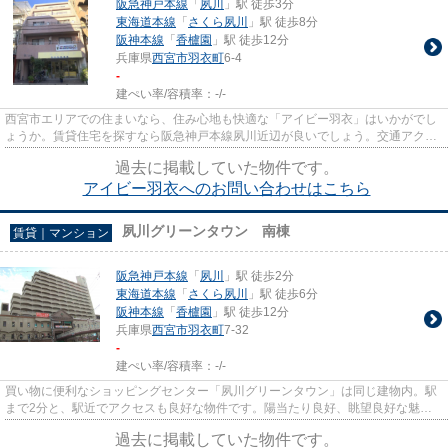
阪急神戸本線
「
夙川
」駅 徒歩3分
東海道本線
「
さくら夙川
」駅 徒歩8分
阪神本線
「
香櫨園
」駅 徒歩12分
兵庫県
西宮市
羽衣町
6-4
-
建ぺい率/容積率：
-/-
西宮市エリアでの住まいなら、住み心地も快適な「アイビー羽衣」はいかがでし
ょうか。賃貸住宅を探すなら阪急神戸本線夙川近辺が良いでしょう。交通アクセ
スのほか、生活に欠かせない...
過去に掲載していた物件です。
アイビー羽衣へのお問い合わせはこちら
夙川グリーンタウン 南棟
賃貸｜マンション
阪急神戸本線
「
夙川
」駅 徒歩2分
東海道本線
「
さくら夙川
」駅 徒歩6分
阪神本線
「
香櫨園
」駅 徒歩12分
兵庫県
西宮市
羽衣町
7-32
-
建ぺい率/容積率：
-/-
買い物に便利なショッピングセンター「夙川グリーンタウン」は同じ建物内。駅
まで2分と、駅近でアクセスも良好な物件です。陽当たり良好、眺望良好な魅力
的な物件です。阪急神戸本線夙...
過去に掲載していた物件です。