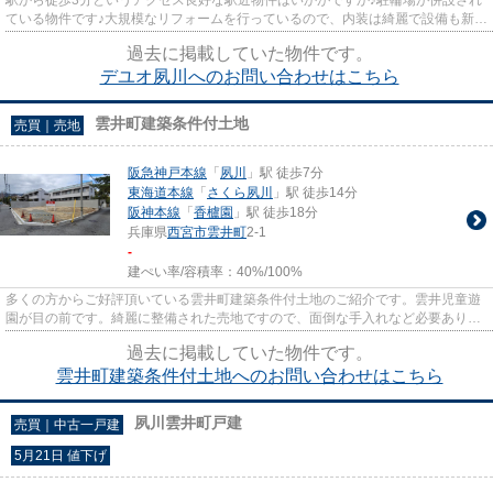
ている物件です♪大規模なリフォームを行っているので、内装は綺麗で設備も新し
く生まれ変わっています♪オ...
過去に掲載していた物件です。
デユオ夙川へのお問い合わせはこちら
雲井町建築条件付土地
売買｜売地
阪急神戸本線
「
夙川
」駅 徒歩7分
東海道本線
「
さくら夙川
」駅 徒歩14分
阪神本線
「
香櫨園
」駅 徒歩18分
兵庫県
西宮市
雲井町
2-1
-
建ぺい率/容積率：
40%/100%
多くの方からご好評頂いている雲井町建築条件付土地のご紹介です。雲井児童遊
園が目の前です。綺麗に整備された売地ですので、面倒な手入れなど必要ありま
せん。周辺環境が充実してい...
過去に掲載していた物件です。
雲井町建築条件付土地へのお問い合わせはこちら
夙川雲井町戸建
売買｜中古一戸建
5月21日 値下げ