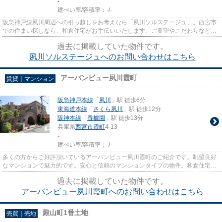
-
建ぺい率/容積率：
-/-
阪急神戸線夙川周辺への引っ越しをお考えなら「夙川ソルステージュ」。西宮市
での住まい探しなら、和倉住宅がお手伝いいたします。ご要望やこだわりなどご
ざいましたら、wakura-jutaku...
過去に掲載していた物件です。
夙川ソルステージュへのお問い合わせはこちら
アーバンビュー夙川霞町
賃貸｜マンション
阪急神戸本線
「
夙川
」駅 徒歩6分
東海道本線
「
さくら夙川
」駅 徒歩12分
阪神本線
「
香櫨園
」駅 徒歩13分
兵庫県
西宮市
霞町
4-13
-
建ぺい率/容積率：
-/-
多くの方からご好評頂いているアーバンビュー夙川霞町のご紹介です。眺望良好
なマンションで魅力的です。安心と信頼のマンションタイプの物件。和倉住宅ま
でのお問い合わせなら、0798-...
過去に掲載していた物件です。
アーバンビュー夙川霞町へのお問い合わせはこちら
殿山町1番土地
売買｜売地