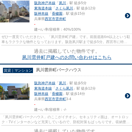
阪急神戸本線
「
夙川
」駅 徒歩5分
東海道本線
「
さくら夙川
」駅 徒歩12分
阪神本線
「
香櫨園
」駅 徒歩15分
兵庫県
西宮市
雲井町
-
建ぺい率/容積率：
40%/100%
ぜひ一度見ていただきたい、「夙川雲井町戸建」です。前面道路6m以上という駐
車もラクラクな物件となっております。阪急夙川駅まで徒歩5分。西宮市に特化
した当社には、不動産情報はも...
過去に掲載していた物件です。
夙川雲井町戸建へのお問い合わせはこちら
夙川雲井町パークハウス
賃貸｜マンション
阪急神戸本線
「
夙川
」駅 徒歩5分
東海道本線
「
さくら夙川
」駅 徒歩12分
阪神本線
「
香櫨園
」駅 徒歩14分
兵庫県
西宮市
雲井町
3-4
-
建ぺい率/容積率：
-/-
「夙川雲井町パークハウス」のここがイチオシ。セキュリティ面は、オートロッ
ク・TVインターホンなど充実しているので、防犯対策もばっちりです。収納豊富
なマンションで、利便性の高...
過去に掲載していた物件です。