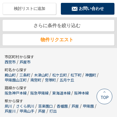
検討リストに追加
お問い合わせ
さらに条件を絞り込む
物件リクエスト
市区町村から探す
/
西宮市
芦屋市
町名から探す
/
/
/
/
/
/
殿山町
三条町
木津山町
松ケ丘町
松下町
神園町
/
/
/
甲陽園山王町
南宮町
宮塚町
五月ケ丘
路線から探す
/
/
/
阪急神戸本線
阪急甲陽線
東海道本線
阪神本線
TOP
駅から探す
/
/
/
/
/
/
夙川
さくら夙川
苦楽園口
香櫨園
芦屋
甲陽園
/
/
/
芦屋川
甲南山手
芦屋
打出