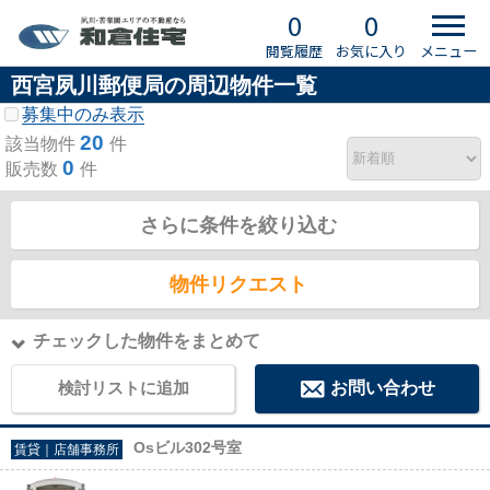
0
0
閲覧履歴
お気に入り
メニュー
西宮夙川郵便局の周辺物件一覧
募集中のみ表示
20
該当物件
件
0
販売数
件
さらに条件を絞り込む
物件リクエスト
チェックした物件をまとめて
検討リストに追加
お問い合わせ
Osビル302号室
賃貸｜店舗事務所