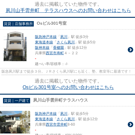
過去に掲載していた物件です。
夙川山手雲井町 テラスハウスへのお問い合わせはこちら
Osビル301号室
賃貸｜店舗事務所
阪急神戸本線
「
夙川
」駅 徒歩3分
東海道本線
「
さくら夙川
」駅 徒歩5分
阪神本線
「
香櫨園
」駅 徒歩12分
兵庫県
西宮市
寿町
４－２２
-
建ぺい率/容積率：
-/-
阪急夙川駅まで徒歩３分。ＪＲさくら夙川駅にも近く、塾、教室等に最適です！
過去に掲載していた物件です。
Osビル301号室へのお問い合わせはこちら
夙川山手雲井町テラスハウス
賃貸｜一戸建て
阪急神戸本線
「
夙川
」駅 徒歩5分
東海道本線
「
さくら夙川
」駅 徒歩12分
兵庫県
西宮市
雲井町
8-60
-