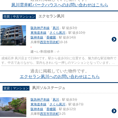
夙川雲井町パークハウスへのお問い合わせはこちら
エクセラン夙川
売買｜中古マンション
阪急神戸本線
「
夙川
」駅 徒歩3分
東海道本線
「
さくら夙川
」駅 徒歩10分
阪神本線
「
香櫨園
」駅 徒歩14分
兵庫県
西宮市
羽衣町
10-16
-
建ぺい率/容積率：
-/-
成城石井 夙川店まで218mです。駅から徒歩3分に位置する、魅力的な駅近物件で
す。中古でありながら、室内もきれいな一押しのマンションとなっています。当
社は阪急神戸本線夙川近くの...
過去に掲載していた物件です。
エクセラン夙川へのお問い合わせはこちら
夙川ソルステージュ
賃貸｜マンション
阪急神戸本線
「
夙川
」駅 徒歩3分
東海道本線
「
さくら夙川
」駅 徒歩7分
阪神本線
「
香櫨園
」駅 徒歩12分
兵庫県
西宮市
羽衣町
3-25