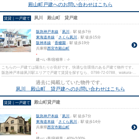
殿山町戸建へのお問い合わせはこちら
夙川 殿山町 貸戸建
賃貸｜一戸建て
阪急神戸本線
「
夙川
」駅 徒歩7分
東海道本線
「
さくら夙川
」駅 徒歩15分
阪神本線
「
香櫨園
」駅 徒歩19分
兵庫県
西宮市
殿山町
-
建ぺい率/容積率：
-/-
こちらの一戸建ては陽当たりが良好です。快適な住環境のある戸建て物件です。
阪急神戸本線夙川駅エリアで戸建て賃貸を探すなら、0798-72-0788、wakura-
jutaku@muse.ocn.ne.jpまでお気...
過去に掲載していた物件です。
夙川 殿山町 貸戸建へのお問い合わせはこちら
殿山町貸戸建
賃貸｜一戸建て
阪急神戸本線
「
夙川
」駅 徒歩7分
東海道本線
「
さくら夙川
」駅 徒歩14分
兵庫県
西宮市
殿山町
-
建ぺい率/容積率：
40%/100%