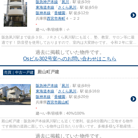
阪急神戸本線
「
夙川
」駅 徒歩3分
東海道本線
「
さくら夙川
」駅 徒歩5分
阪神本線
「
香櫨園
」駅 徒歩12分
兵庫県
西宮市
寿町
４－２２
-
建ぺい率/容積率：
-/-
阪急夙川駅まで徒歩３分。ＪＲさくら夙川駅にも近く、塾、教室、サロン等に最
適です！ 防音壁を使用しておりますので、室内は大変静かです。 令和２年に室内
に洗面台も設置しております。
過去に掲載していた物件です。
Osビル302号室へのお問い合わせはこちら
殿山町戸建
売買｜中古一戸建
阪急神戸本線
「
夙川
」駅 徒歩8分
東海道本線
「
さくら夙川
」駅 徒歩16分
阪神本線
「
香櫨園
」駅 徒歩20分
兵庫県
西宮市
殿山町
-
建ぺい率/容積率：
40%/100%
殿山町戸建：阪急神戸本線夙川駅にも近くて便利。徒歩8分圏内に立地する物件
です南側の道路に面している物件は日当たりが良いです。多種多様な不動産情報
を扱う和倉住宅までのご連絡は...
過去に掲載していた物件です。