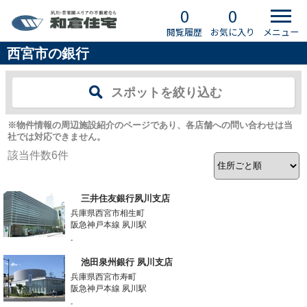
0
0
閲覧履歴
お気に入り
メニュー
西宮市の銀行
スポットを絞り込む
※物件情報の周辺施設紹介のページであり、各店舗への問い合わせは当
社では対応できません。
該当件数
6
件
三井住友銀行夙川支店
兵庫県西宮市相生町
阪急神戸本線 夙川駅
-
池田泉州銀行 夙川支店
兵庫県西宮市寿町
阪急神戸本線 夙川駅
-