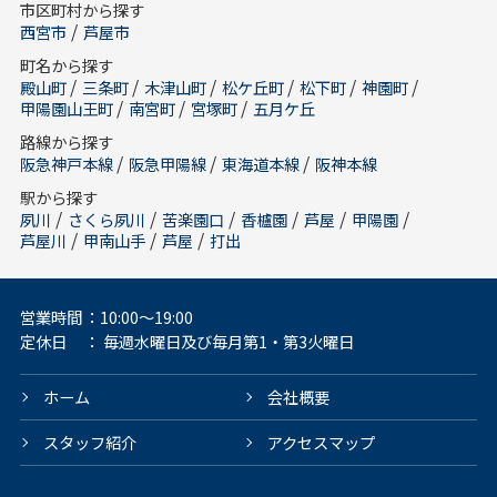
市区町村から探す
/
西宮市
芦屋市
町名から探す
/
/
/
/
/
/
殿山町
三条町
木津山町
松ケ丘町
松下町
神園町
/
/
/
甲陽園山王町
南宮町
宮塚町
五月ケ丘
路線から探す
/
/
/
阪急神戸本線
阪急甲陽線
東海道本線
阪神本線
駅から探す
/
/
/
/
/
/
夙川
さくら夙川
苦楽園口
香櫨園
芦屋
甲陽園
/
/
/
芦屋川
甲南山手
芦屋
打出
営業時間
：10:00～19:00
定休日
： 毎週水曜日及び毎月第1・第3火曜日
ホーム
会社概要
スタッフ紹介
アクセスマップ