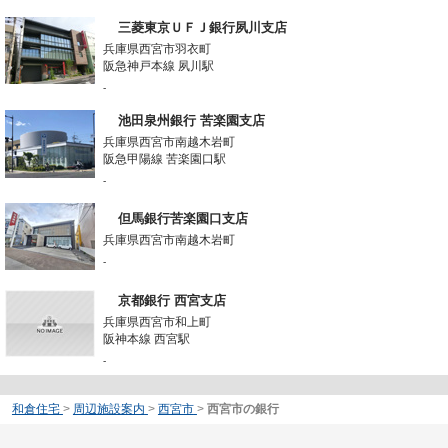
三菱東京ＵＦＪ銀行夙川支店
兵庫県西宮市羽衣町
阪急神戸本線 夙川駅
-
池田泉州銀行 苦楽園支店
兵庫県西宮市南越木岩町
阪急甲陽線 苦楽園口駅
-
但馬銀行苦楽園口支店
兵庫県西宮市南越木岩町
-
京都銀行 西宮支店
兵庫県西宮市和上町
阪神本線 西宮駅
-
和倉住宅
>
周辺施設案内
>
西宮市
>
西宮市の銀行