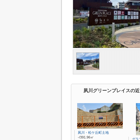
夙川グリーンプレイスの近
夙川・松ケ丘町土地
-/391.96㎡
グラ