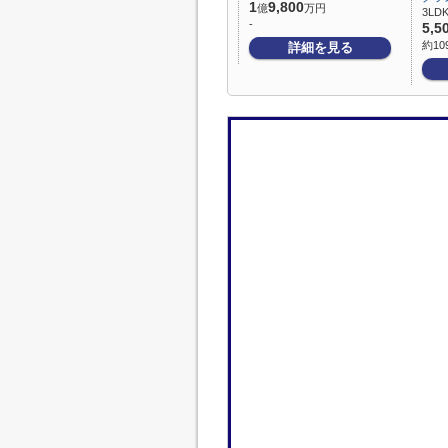
1
9,800
億
万円
3LDK
-
5,5
約10
詳細を見る