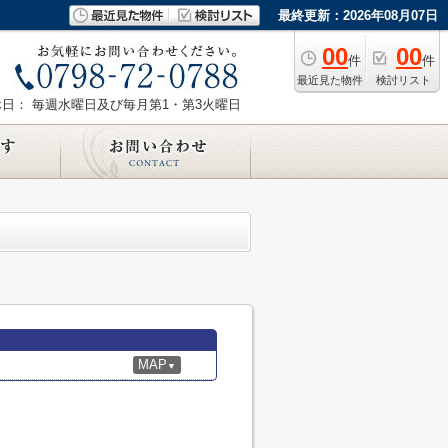
最終更新：2026年08月07日
00
00
件
件
最近見た物件
検討リスト
休日： 毎週水曜日及び毎月第1・第3火曜日
MAP
▼