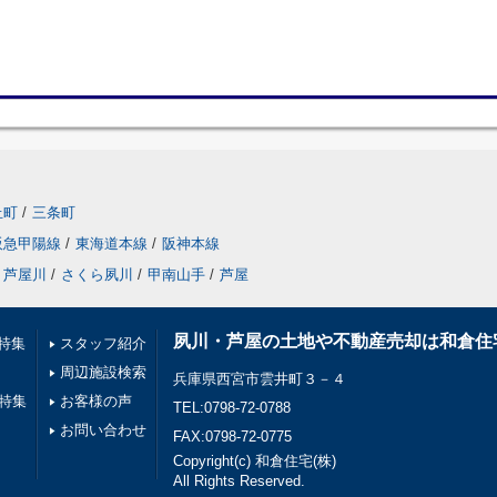
丘町
/
三条町
阪急甲陽線
/
東海道本線
/
阪神本線
芦屋川
/
さくら夙川
/
甲南山手
/
芦屋
夙川・芦屋の土地や不動産売却は和倉住
特集
スタッフ紹介
周辺施設検索
兵庫県西宮市雲井町３－４
件特集
お客様の声
TEL:0798-72-0788
お問い合わせ
FAX:0798-72-0775
Copyright(c) 和倉住宅(株)
All Rights Reserved.