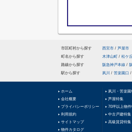
市区町村から探す
西宮市
/
芦屋市
町名から探す
木津山町
/
松ケ
路線から探す
阪急神戸本線
/
駅から探す
夙川
/
苦楽園口
/
ホーム
夙川・苦楽園
会社概要
芦屋特集
プライバシーポリシー
70坪以上物
利用規約
中古戸建特集
サイトマップ
高級賃貸特集
物件カタログ