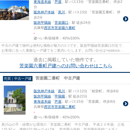
東海道本線
「
芦屋
」駅 バス13分 「苦楽園五番町」 停歩2
分
阪急神戸本線
「
夙川
」駅 バス13分 「苦楽園五番町」 停
歩2分
阪急甲陽線
「
苦楽園口
」駅 徒歩24分
兵庫県
西宮市
苦楽園六番町
-
建ぺい率/容積率：
40%/100%
中古の戸建て物件は便利な価格が魅力の1つです。阪急甲陽線苦楽園口付近で、
お客様に合った素敵な一戸建てをご案内いたします。お問い合せは<wakura-
jutaku@muse.ocn.ne.jp>より...
過去に掲載していた物件です。
苦楽園六番町戸建へのお問い合わせはこちら
苦楽園二番町 中古戸建
売買｜中古一戸建
阪急神戸本線
「
夙川
」駅 バス12分 「柏堂町」 停歩8分
阪急甲陽線
「
甲陽園
」駅 徒歩22分
東海道本線
「
芦屋
」駅 バス15分 「苦楽園」 停歩9分
兵庫県
西宮市
苦楽園二番町
-
建ぺい率/容積率：
40%/200%
夙川山の手・緑豊かな環境の「苦楽園二番町 中古戸建」 平成２０年築、土地
135.97㎡、建物102.96㎡の４LDK。 苦楽園小学校、苦楽園中学校にも近く、子