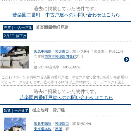
育て世帯にもお勧めです。 ２階...
過去に掲載していた物件です。
苦楽園二番町 中古戸建へのお問い合わせはこちら
苦楽園四番町戸建
売買｜中古一戸建
2月2日 値下げ
阪急甲陽線
「
苦楽園口
」駅 バス9分 「苦楽園」 停歩11分
兵庫県
西宮市
苦楽園四番町
21-1
-
建ぺい率/容積率：
40%/100%
こだわりポイント満載の苦楽園四番町戸建。中古の戸建て物件は幅広い年齢層の
方からニーズがあります。庭の作れる60坪以上の物件で、ガーデニングも楽しむ
ことができます。西宮市エリ...
過去に掲載していた物件です。
苦楽園四番町戸建へのお問い合わせはこちら
樋之池町 貸戸建
賃貸｜一戸建て
阪急甲陽線
「
苦楽園口
」駅 徒歩14分
東海道本線
「
芦屋
」駅