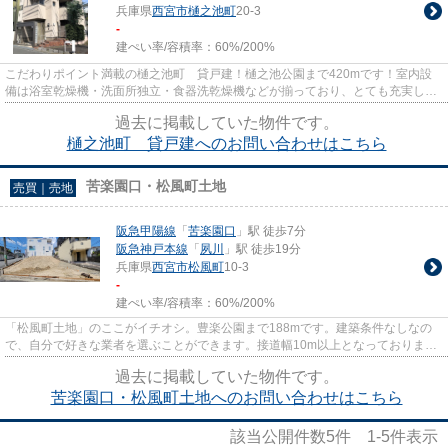
兵庫県
西宮市
樋之池町
20-3
-
建ぺい率/容積率：
60%/200%
こだわりポイント満載の樋之池町 貸戸建！樋之池公園まで420mです！室内設
備は浴室乾燥機・洗面所独立・食器洗乾燥機などが揃っており、とても充実して
います！閑静な住宅地にある物...
過去に掲載していた物件です。
樋之池町 貸戸建へのお問い合わせはこちら
苦楽園口・松風町土地
売買｜売地
阪急甲陽線
「
苦楽園口
」駅 徒歩7分
阪急神戸本線
「
夙川
」駅 徒歩19分
兵庫県
西宮市
松風町
10-3
-
建ぺい率/容積率：
60%/200%
「松風町土地」のここがイチオシ。豊楽公園まで188mです。建築条件なしなの
で、自分で好きな業者を選ぶことができます。接道幅10m以上となっておりま
す。初めての不動産探しは不安や疑...
過去に掲載していた物件です。
苦楽園口・松風町土地へのお問い合わせはこちら
該当公開件数
5
件
1-5
件表示