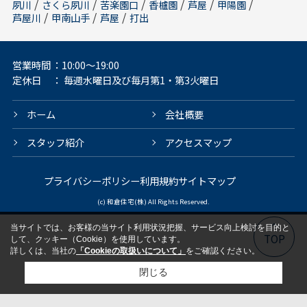
/
/
/
/
/
/
夙川
さくら夙川
苦楽園口
香櫨園
芦屋
甲陽園
/
/
/
芦屋川
甲南山手
芦屋
打出
営業時間
：10:00～19:00
定休日
： 毎週水曜日及び毎月第1・第3火曜日
ホーム
会社概要
スタッフ紹介
アクセスマップ
プライバシーポリシー
利用規約
サイトマップ
(c) 和倉住宅(株) All Rights Reserved.
当サイトでは、お客様の当サイト利用状況把握、サービス向上検討を目的と
TOP
して、クッキー（Cookie）を使用しています。
詳しくは、当社の
「Cookieの取扱いについて」
をご確認ください。
閉じる