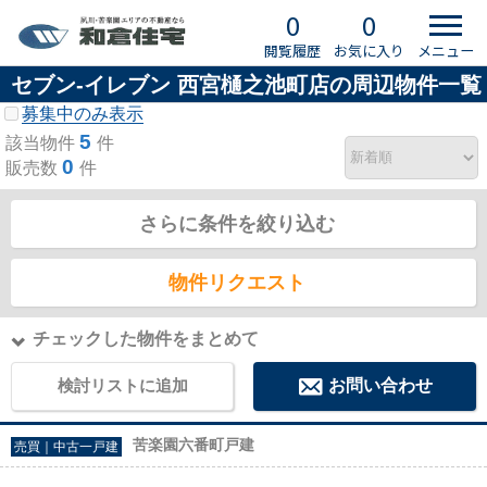
0
0
閲覧履歴
お気に入り
メニュー
セブン‐イレブン 西宮樋之池町店の周辺物件一覧
募集中のみ表示
5
該当物件
件
0
販売数
件
さらに条件を絞り込む
物件リクエスト
チェックした物件をまとめて
検討リストに追加
お問い合わせ
苦楽園六番町戸建
売買｜中古一戸建