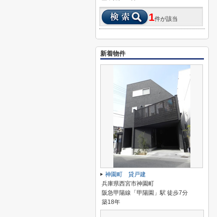
1
件が該当
新着物件
神園町 貸戸建
兵庫県西宮市神園町
阪急甲陽線「甲陽園」駅 徒歩7分
築18年