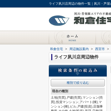
ライフ夙川店周辺の物件一覧｜夙川・芦屋
和倉住宅
>
周辺施設案内
>
西宮市
>
ライフ夙川店周辺物件
種別で絞り込む
現在の種別
土地(売買),戸建(売買),マンション(売
買),投資マンション,アパート(棟),マ
ンション(棟),ビル,戸建(投資),店舗事
務所,その他,土地(投資),賃貸,店舗(賃