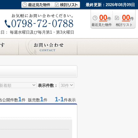
最終更新：2026年08月09日
00
00
件
件
最近見た物件
検討リスト
休日： 毎週水曜日及び毎月第1・第3火曜日
表示件数：
1
1
1-1
当公開件数
件 販売数
件
件表示