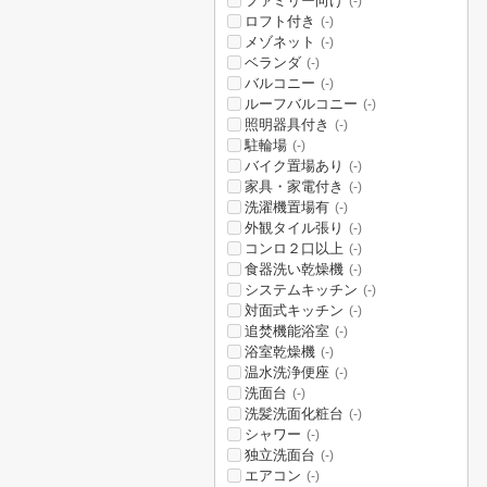
ファミリー向け
(-)
ロフト付き
(-)
メゾネット
(-)
ベランダ
(-)
バルコニー
(-)
ルーフバルコニー
(-)
照明器具付き
(-)
駐輪場
(-)
バイク置場あり
(-)
家具・家電付き
(-)
洗濯機置場有
(-)
外観タイル張り
(-)
コンロ２口以上
(-)
食器洗い乾燥機
(-)
システムキッチン
(-)
対面式キッチン
(-)
追焚機能浴室
(-)
浴室乾燥機
(-)
温水洗浄便座
(-)
洗面台
(-)
洗髪洗面化粧台
(-)
シャワー
(-)
独立洗面台
(-)
エアコン
(-)