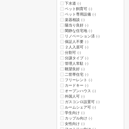
下水道
(-)
ペット飼育可
(-)
ペット専用設備
(-)
楽器相談
(-)
陽当り良好
(-)
閑静な住宅地
(-)
リノベーション済
(-)
保証人不要
(-)
２人入居可
(-)
分割可
(-)
分譲タイプ
(-)
管理人常駐
(-)
眺望良好
(-)
二世帯住宅
(-)
フリーレント
(-)
カードキー
(-)
オープンハウス
(-)
外国人可
(-)
ガスコンロ設置可
(-)
ルームシェア可
(-)
学生向け
(-)
カップル向け
(-)
女性向け
(-)