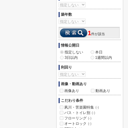
築年数
1
件が該当
情報公開日
指定しない
本日
3日以内
1週間以内
利回り
画像・動画あり
画像あり
動画あり
こだわり条件
夙川・苦楽園特集
(-)
バス・トイレ別
(-)
フローリング
(-)
オートロック
(-)