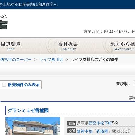
の土地や不動産売却は和倉住宅へ
営業時間：10:00～19:00
定
西宮市のスーパー
>
ライフ夙川店
>
ライフ夙川店の近くの物件
並び順：
販売物件のみ表示
該
グランミュゼ香櫨園
兵庫県
西宮市
松下町
5-9
住所
交通
阪神本線
「
香櫨園
」駅 徒歩3分