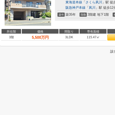
東海道本線
「
さくら夙川
」駅 徒
阪急神戸本線
「
夙川
」駅 徒歩12
築35年
3階建 地下1階
築年
階数
所在階
価格
間取り
専有面積
5,500
万円
3階
3LDK
115.47㎡
該