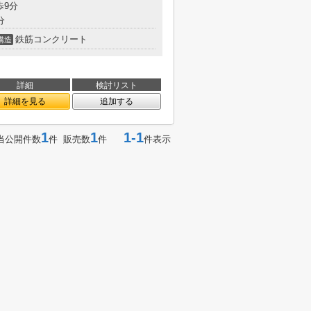
歩9分
分
鉄筋コンクリート
構造
詳細
検討リスト
詳細を見る
追加する
1
1
1-1
当公開件数
件 販売数
件
件表示