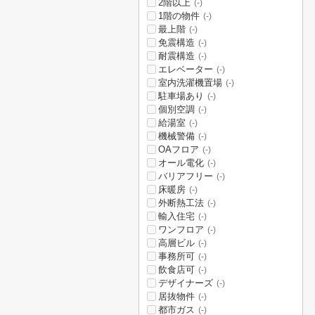
2階以上
(-)
1階の物件
(-)
最上階
(-)
免震構造
(-)
耐震構造
(-)
エレベーター
(-)
室内洗濯機置場
(-)
駐車場あり
(-)
個別空調
(-)
給湯室
(-)
機械警備
(-)
OAフロア
(-)
オール電化
(-)
バリアフリー
(-)
床暖房
(-)
外断熱工法
(-)
輸入住宅
(-)
ワンフロア
(-)
高層ビル
(-)
事務所可
(-)
飲食店可
(-)
デザイナーズ
(-)
居抜物件
(-)
都市ガス
(-)