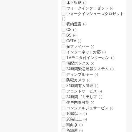
床下収納
(-)
ウォークインクロゼット
(-)
ウォークインシューズクロゼット
(-)
収納豊富
(-)
CS
(-)
BS
(-)
CATV
(-)
光ファイバー
(-)
インターネット対応
(-)
TVモニタ付インターホン
(-)
宅配ボックス
(-)
24時間緊急通報システム
(-)
ディンプルキー
(-)
防犯カメラ
(-)
24時間有人管理
(-)
フロントサービス
(-)
24時間ゴミ出し可
(-)
住戸内覧可能
(-)
コンシェルジュサービス
(-)
10階以上
(-)
20階以上
(-)
南向き
(-)
角部屋
(-)