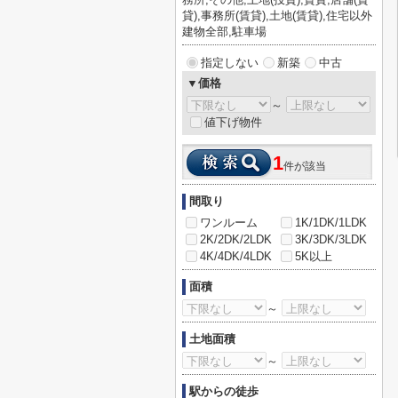
貸),事務所(賃貸),土地(賃貸),住宅以外
建物全部,駐車場
指定しない
新築
中古
▼価格
～
値下げ物件
1
件が該当
間取り
ワンルーム
1K/1DK/1LDK
2K/2DK/2LDK
3K/3DK/3LDK
4K/4DK/4LDK
5K以上
面積
～
土地面積
～
駅からの徒歩