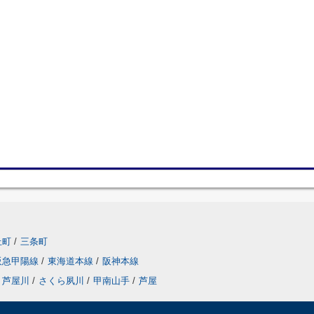
丘町
/
三条町
阪急甲陽線
/
東海道本線
/
阪神本線
芦屋川
/
さくら夙川
/
甲南山手
/
芦屋