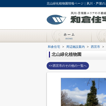
北山緑化植物園情報ページ｜夙川・芦屋の
和倉住宅
>
周辺施設案内
>
西宮市
>
北山緑化植物園
<<西宮市のその他の一覧へ