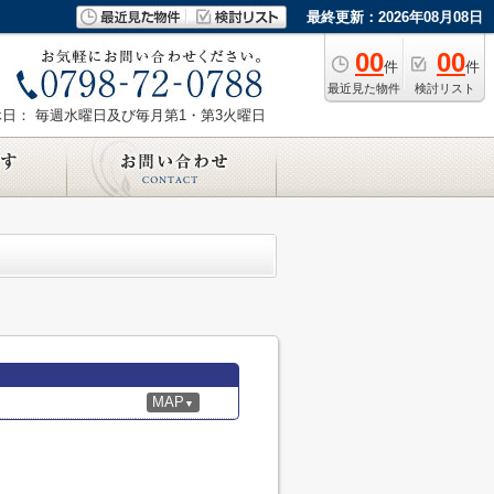
最終更新：2026年08月08日
00
00
件
件
最近見た物件
検討リスト
休日： 毎週水曜日及び毎月第1・第3火曜日
MAP
▼