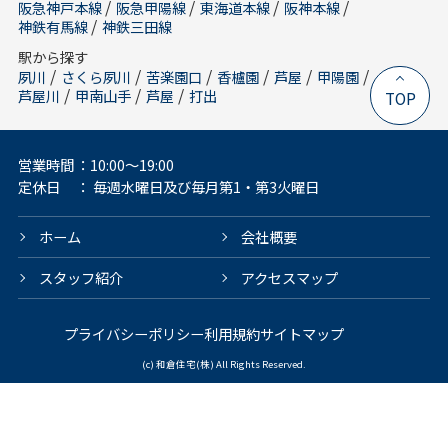
/
/
/
/
阪急神戸本線
阪急甲陽線
東海道本線
阪神本線
/
神鉄有馬線
神鉄三田線
駅から探す
/
/
/
/
/
/
夙川
さくら夙川
苦楽園口
香櫨園
芦屋
甲陽園
/
/
/
芦屋川
甲南山手
芦屋
打出
TOP
営業時間
：10:00～19:00
定休日
： 毎週水曜日及び毎月第1・第3火曜日
ホーム
会社概要
スタッフ紹介
アクセスマップ
プライバシーポリシー
利用規約
サイトマップ
(c) 和倉住宅(株) All Rights Reserved.